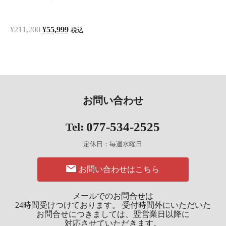
元
現
¥
211,200
¥
55,999
税込
の
在
価
の
格
価
は
格
¥211,200
は
お問い合わせ
で
¥55,999
し
で
077-534-2525
Tel:
た。
す。
定休日：毎週水曜日
お問い合わせはこちら
メールでのお問合せは
24時間受けつけております。
受付時間外にいただいた
お問合せにつきましては、
翌営業日以降に
対応させていただきます。