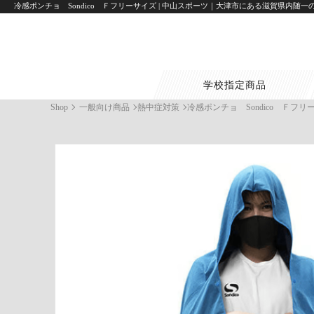
冷感ポンチョ Sondico Ｆフリーサイズ | 中山スポーツ｜大津市にある滋賀県内随
学校指定商品
Shop
一般向け商品
熱中症対策
冷感ポンチョ Sondico Ｆフリ