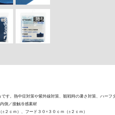
ョです。熱中症対策や紫外線対策、観戦時の暑さ対策、ハーフ
 内側／接触冷感素材
（±２ｃｍ）、フード３０×３０ｃｍ（±２ｃｍ）