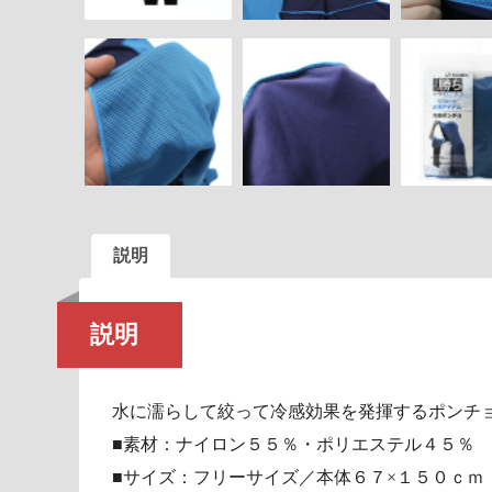
説明
説明
水に濡らして絞って冷感効果を発揮するポンチ
■素材：ナイロン５５％・ポリエステル４５％
■サイズ：フリーサイズ／本体６７×１５０ｃｍ