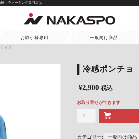
一の靴・ウォーキング専門店
お取引様専用
一般向け商品
ーサイズ
冷感ポンチョ 
¥
2,900
税込
お取り寄せができます
冷
感
ポ
ン
カテゴリー:
一般向け商品