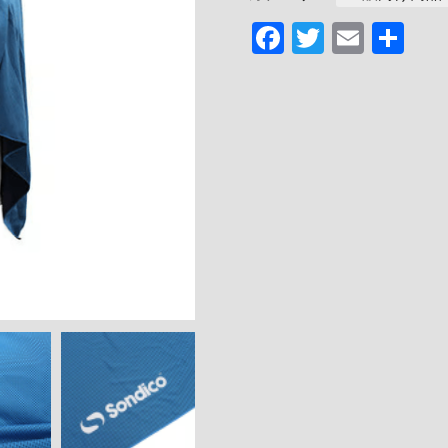
チ
Facebook
Twitter
Email
共
ョ
Sondico
有
Ｆ
フ
リ
ー
サ
イ
ズ
個