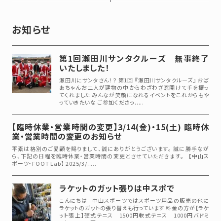
お知らせ
第1回瀬田川サンタクルーズ 無事終了
いたしました！
瀬田川にサンタさん！？ 第1回 『瀬田川サンタクルーズ』 おば
あちゃんお二人が建物の中からわざわざ窓開けて手を振っ
てくれました みんなが笑顔になれるイベントをこれからもや
っていきたいな ご参加くださっ.....
【臨時休業・営業時間の変更】3/14(金)・15(土) 臨時休
業・営業時間の変更のお知らせ
平素は格別のご愛顧を賜りまして、誠にありがとうございます。 誠に勝手なが
ら、下記の日程を臨時休業・営業時間の変更とさせていただきます。 【中山ス
ポーツ・FOOT Lab】 2025/3/.....
ラケットのガット張りは中スポで
こんにちは 中山スポーツではスポーツ用品の販売の他に
ラケットのガットの張り替えも行っています 料金の方が【ラケ
ット張上】硬式テニス 1500円軟式テニス 1000円バドミ