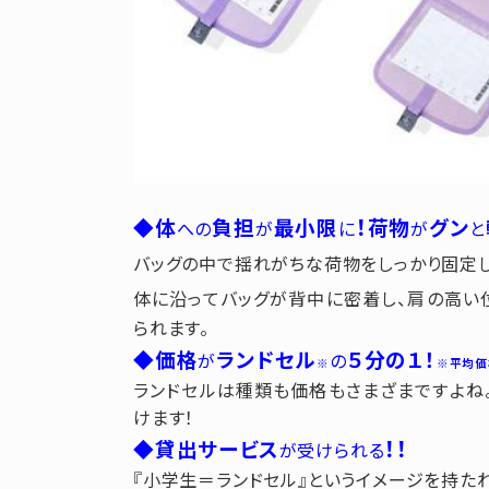
！
◆体
負担
最小限
荷物
グン
への
が
に
が
と
バッグの中で揺れがちな荷物をしっかり固定し
体に沿ってバッグが背中に密着し、肩の高い
られます。
◆価格
ランドセル
５分の１！
が
の
※
※平均価
ランドセルは種類も価格もさまざまですよね
けます！
！！
◆貸出サービス
が受けられる
『小学生＝ランドセル』というイメージを持た