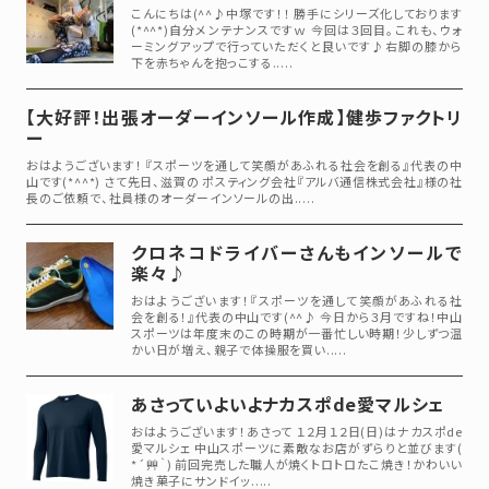
こんにちは(^^♪中塚です！！ 勝手にシリーズ化しております
(*^^*)自分メンテナンスですｗ 今回は３回目。これも、ウォ
ーミングアップで行っていただくと良いです♪右脚の膝から
下を赤ちゃんを抱っこする.....
【大好評！出張オーダーインソール作成】健歩ファクトリ
ー
おはようございます！ 『スポーツを通して笑顔があふれる社会を創る』代表の中
山です(*^^*) さて先日、滋賀の ポスティング会社『アルバ通信株式会社』様の社
長のご依頼で、社員様のオーダーインソールの出.....
クロネコドライバーさんもインソールで
楽々♪
おはようございます！『スポーツを通して笑顔があふれる社
会を創る！』代表の中山です(^^♪ 今日から３月ですね！中山
スポーツは年度末のこの時期が一番忙しい時期！少しずつ温
かい日が増え、親子で体操服を買い.....
あさっていよいよナカスポde愛マルシェ
おはようございます！あさって １２月１２日(日)はナカスポde
愛マルシェ 中山スポーツに素敵なお店がずらりと並びます(
*´艸｀) 前回完売した職人が焼くトロトロたこ焼き！かわいい
焼き菓子にサンドイッ.....