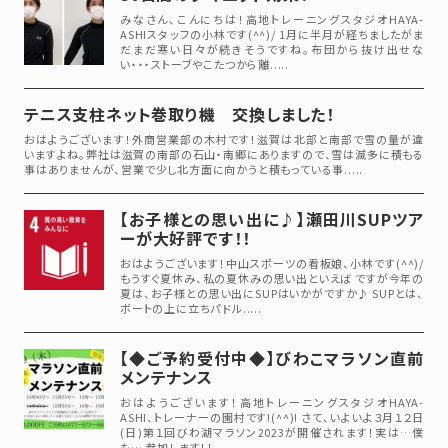
みなさん、こんにちは！高地トレーニングスタジオHAYA-
ASHIスタッフの小林です(^^)/ 1月に半月が経ちましたがま
だまだ寒い日々が続きそうですね。布団から抜け出せな
い・・・ストーブやこたつから離.....
テニス支柱ネット巻取り機 交換しました！
おはようございます！外商営業部の木村です！滋賀は北部と南部で雪の量が違
いますよね。弊社は滋賀の南部の石山・南郷にありますので、雪は滅多に積もる
事はありませんが、営業で少し北方面に向かうと積もっている事.....
【お子様との思い出に♪】瀬田川SUPツア
ーが大好評です！！
おはようございます！中山スポーツの看板娘、小林です(^^)/
もうすぐ夏休み、私の夏休みの思い出といえば ですが今年の
夏は、お子様との思い出にSUPはいかがですか♪ SUPとは、
ボートの上に立ちパドル.....
【◆ご予約受付中◆】びわこマラソン直前
メンテナンス
おはようございます！高地トレーニングスタジオHAYA-
ASHI、トレーナーの園村です!(^^)! さて、いよいよ３月１２日
(日)第１回びわ湖マラソン2023が開催されます！実は…僕
も… 参加します！！.....