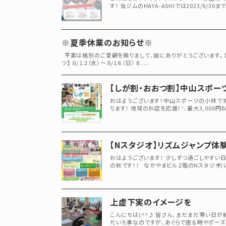
す！ 当ジムのHAYA-ASHIでは2023/9/30
※夏季休業のお知らせ※
平素は格別のご愛顧を賜りまして、誠にありがとうございます。
ツ】 ８/１２（水）～８/１６（日） 8.....
【しが割・おおつ割】中山スポー
おはようございます！中山スポーツの小林です(
ります！ 地域のお店を応援！＼最大3,000円お得！
【Nスタジオ】リズムジャンプ体
おはようございます！ 少しずつ過ごしやすい日が
の秋です！！ なかやまビル２階のNスタジオ(レン
上虚下実のイメージを
こんにちは(^^♪ 皆さん、まだまだ寒い日が
だいた事なのですが、あぐらで座る時やポーズをと