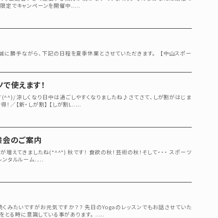
まで限定でキャンペーンを開催中.....
 誠に勝手ながら、下記の日程を夏季休業とさせていただきます。 【中山スポー
ツで使えます！
^^)/ 涼しくなり日中は過ごしやすくなりましたね♪さてさて、しが割がはじま
／【新・しが割】 【しが割L.....
験会のご案内
増えてきましたね(*^^*) 秋です！ 食欲の秋！芸術の秋！そして・・・ スポーツ
タルルーム.....
続くみたいですがお元気ですか？？ 先日のYogaのレッスンでもお話させていた
る時に意識している事があります。 .....