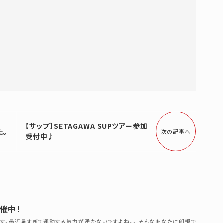
【サップ】SETAGAWA SUPツアー参加
た。
次の記事へ
受付中♪
開催中！
です。最近暑すぎて運動する気力が湧かないですよね。。 そんなあなたに朗報で