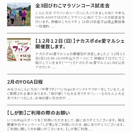
全3回びわこマラソンコース試走会
こんにちは マラソンのシーズンに入ってきましたね‼ 今年も
HAYA-ASHIではびわこマラソンに向けてコースの試走会を
行います。 詳細はこちらです↓ 12月10日皇子山陸上競技場
～往復約.....
【１２月１２日（日）】ナカスポde愛マルシェ
開催致します。
ナカスポde愛マルシェの開催日が決定しました♪ １２月１２
日(日)10:00-16:00中山スポーツにて 詳細はブログにてご
紹介していきます(*^^*) 【ナカスポde愛マルシェＬINE公式
アカウント.....
2月のYOGA日程
みなさんこんにちは！！中塚です(^^)/ Yogaのインストラクターをしていると、よ
く質問される事があります。「体が硬くても大丈夫ですか？」・・・もちろん♪大丈
夫です(^^)むしろ、お体の硬い方の方が.....
【しが割】ご利用の際のお願い
いつも中山スポーツをご利用いただきまして、誠にありがとうございます。 現在
開催中のキャンペーン『しが割』をご利用いただき、誠にありがとうございます。
ご利用に関してのお願いがございます。 【しが割ご利用.....