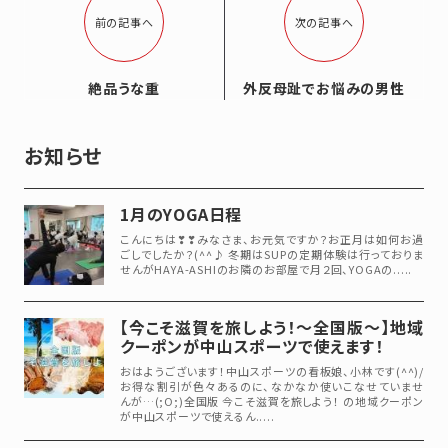
前の記事へ
次の記事へ
絶品うな重
外反母趾でお悩みの男性
お知らせ
1月のYOGA日程
こんにちは❣❣みなさま、お元気ですか？お正月は如何お過
ごしでしたか？(^^♪ 冬期はSUPの定期体験は行っておりま
せんがHAYA-ASHIのお隣のお部屋で月２回、YOGAの.....
【今こそ滋賀を旅しよう！～全国版～】地域
クーポンが中山スポーツで使えます！
おはようございます！中山スポーツの看板娘、小林です(^^)/
お得な割引が色々あるのに、なかなか使いこなせていませ
んが…(;O;)全国版 今こそ滋賀を旅しよう！ の地域クーポン
が中山スポーツで使えるん.....