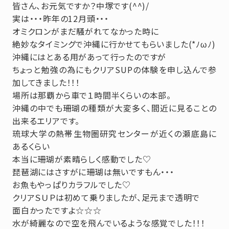
皆さん、お元気ですか？中塚です(^^)/
実は・・・昨年の12月頭・・・
オミクロンがまだ騒がれてなかった時に
絶妙なタイミングで沖縄に行かせてもらいました(*ﾉωﾉ)
沖縄にはとある用があって行ったのですが
ちょっと勉強の為にもクリアSUPの体験を申し込んで参
加してきました！！！
場所は那覇から車で１時間半くらいの本部。
沖縄の中でも珊瑚の種類が大変多く、間近に見ることの
出来るエリアです。
琉球大学の熱帯生物圏研究センターが近くの瀬底島に
あるくらい
本当に珊瑚が素晴らしく感動でした♡
琵琶湖にはさすがに珊瑚は無いですもん・・・
お魚もやっぱりカラフルでした♡
クリアＳＵＰは初めて乗りましたが、足元まで透明で
面白かったですよ☆☆☆
水が綺麗なので空を飛んでいるような感覚でした！！！