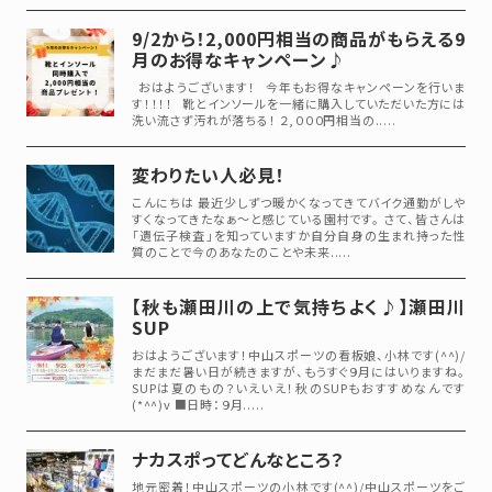
9/2から！2,000円相当の商品がもらえる9
月のお得なキャンペーン♪
おはようございます！ 今年もお得なキャンペーンを行いま
す！！！！ 靴とインソールを一緒に購入していただいた方には
洗い流さず汚れが落ちる！ ２,０００円相当の.....
変わりたい人必見！
こんにちは 最近少しずつ暖かくなってきてバイク通勤がしや
すくなってきたなぁ～と感じている園村です。 さて、皆さんは
「遺伝子検査」を知っていますか自分自身の生まれ持った性
質のことで今のあなたのことや未来.....
【秋も瀬田川の上で気持ちよく♪】瀬田川
SUP
おはようございます！中山スポーツの看板娘、小林です(^^)/
まだまだ暑い日が続きますが、もうすぐ９月にはいりますね。
SUPは夏のもの？いえいえ！秋のSUPもおすすめなんです
(*^^)v ■日時：９月.....
ナカスポってどんなところ？
地元密着！中山スポーツの小林です(^^)/中山スポーツをご