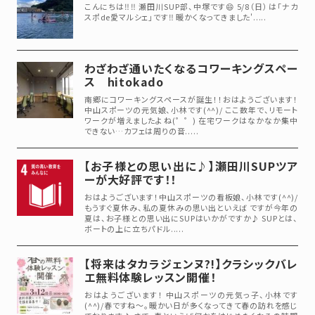
こんにちは‼︎‼︎ 瀬田川SUP部、中塚です😄 5/8（日）は「ナカ
スポde愛マルシェ」です‼️ 暖かくなってきました'.....
わざわざ通いたくなるコワーキングスペー
ス hitokado
南郷にコワーキングスペースが誕生！！おはようございます！
中山スポーツの元気娘、小林です(^^)/ ここ数年で、リモート
ワークが増えましたよね(゜゜) 在宅ワークはなかなか集中
できない…カフェは周りの音.....
【お子様との思い出に♪】瀬田川SUPツア
ーが大好評です！！
おはようございます！中山スポーツの看板娘、小林です(^^)/
もうすぐ夏休み、私の夏休みの思い出といえば ですが今年の
夏は、お子様との思い出にSUPはいかがですか♪ SUPとは、
ボートの上に立ちパドル.....
【将来はタカラジェンヌ?!】クラシックバレ
エ無料体験レッスン開催！
おはようございます！ 中山スポーツの元気っ子、小林です
(^^)/春ですね～。暖かい日が多くなってきて春の訪れを感じ