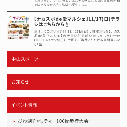
ております♪ さて、春といえば何かをはじめたくなるの時期
ではありませんか？私は小学生の.....
【ナカスポde愛マルシェ】11/17(日)チラ
シはこちらから☝
おはようございます！！ 11月17日(日)に開催される【ナカス
ポde愛マルシェ】のチラシが完成いたしました(*^^)v
(※11/14チラシ修正) 今回もご満足いただける事間違いな
し！盛.....
中山スポーツ
お知らせ
イベント情報
びわ湖チャリティー100㎞歩行大会