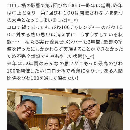
コロナ禍の影響で第7回びわ100は一昨年は延期、昨年
は中止となり 第7回びわ１００は開催されないまま幻
の大会となってしまいました(>_<)
コロナ禍であっても、びわ100チャレンジャーのびわ１０
０に対する熱い思いは消えずに うずうずしている状
態・・・ 私たち実行委員会メンバーも2年間、最善の準
備を行ったにもかかわらず実施することができなかった
ため不完全燃焼でもやもやした状態(>_<)
来年は、2年間のみんなの思いがこもった最高のびわ
100を開催したい！コロナ禍で希薄になりつつある人間
関係をびわ100を通して深めたい！