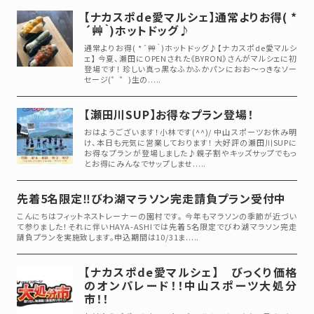
【ナカスポde愛マルシェ】通常よりお得( *
´艸｀)ホットドッグ♪
通常よりお得( *´艸｀)ホットドッグ♪【ナカスポde愛マルシ
ェ】 今夏、瀬田にOPENされた《BYRON》さんがマルシェに初
登場です！ 珍しい真っ黒なふかふかパンにおお～っきなソー
セージ(゜゜)生の.....
【瀬田川SUP】お得なプラン登場！
おはようございます！小林です(^^)/ 中山スポーツお休み明
け、本日も元気に営業しております！ 大好評の瀬田川SUPに
お得なプランが登場しました♪親子割やキッズサップでもっ
とお得にみんなでサップしませ.....
先着5名限定‼びわ湖マラソン完走請負プラン受付中
こんにちはフィットネストレーナーの園村です。 今年もマラソンの季節が近づい
て参りました！それに伴いHAYA-ASHIでは先着5名限定でびわ湖マラソン完走
請負プランを実施致します。申込期間は10/31ま.....
【ナカスポde愛マルシェ】 びっくり価格
のオンパレード！！中山スポーツ大処分
市！！