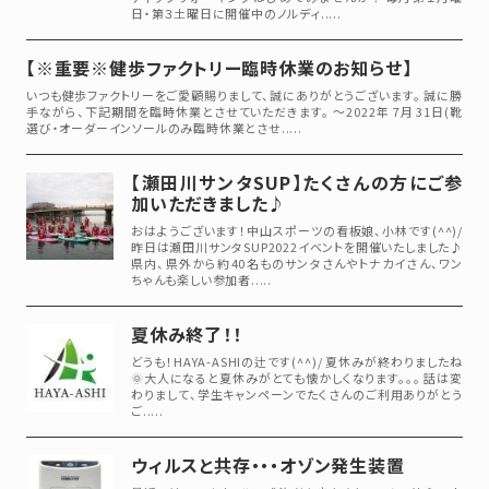
日・第３土曜日に開催中のノルディ.....
【※重要※健歩ファクトリー臨時休業のお知らせ】
いつも健歩ファクトリーをご愛顧賜りまして、誠にありがとうございます。 誠に勝
手ながら、下記期間を臨時休業とさせていただきます。 ～2022年 7月 31日(靴
選び・オーダーインソールのみ臨時休業とさせ.....
【瀬田川サンタSUP】たくさんの方にご参
加いただきました♪
おはようございます！中山スポーツの看板娘、小林です(^^)/
昨日は瀬田川サンタSUP2022イベントを開催いたしました♪
県内、県外から約40名ものサンタさんやトナカイさん、ワン
ちゃんも楽しい参加者.....
夏休み終了！！
どうも！HAYA-ASHIの辻です(^^)/ 夏休みが終わりましたね
🌞大人になると夏休みがとても懐かしくなります。。。 話は変
わりまして、学生キャンペーンでたくさんのご利用ありがとう
ご.....
ウィルスと共存・・・オゾン発生装置