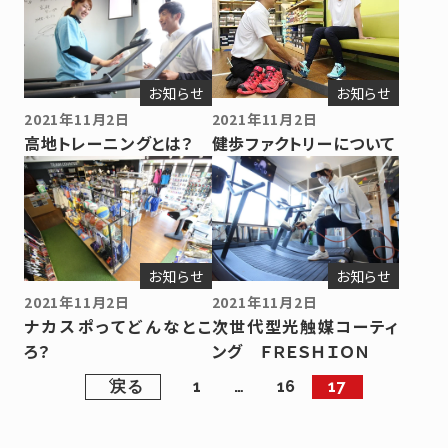
お知らせ
お知らせ
2021年11月2日
2021年11月2日
高地トレーニングとは？
健歩ファクトリーについて
お知らせ
お知らせ
2021年11月2日
2021年11月2日
ナカスポってどんなとこ
次世代型光触媒コーティ
ろ？
ング ＦＲＥＳＨＩＯＮ
戻る
1
…
16
17