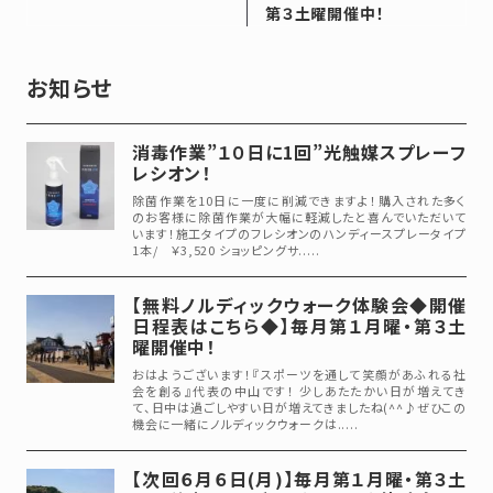
第３土曜開催中！
お知らせ
消毒作業”１０日に1回”光触媒スプレーフ
レシオン！
除菌作業を10日に一度に削減できますよ！購入された多く
のお客様に除菌作業が大幅に軽減したと喜んでいただいて
います！施工タイプのフレシオンのハンディースプレータイプ
1本/ ￥3,520 ショッピングサ.....
【無料ノルディックウォーク体験会◆開催
日程表はこちら◆】毎月第１月曜・第３土
曜開催中！
おはようございます！『スポーツを通して笑顔があふれる社
会を創る』代表の中山です！ 少しあたたかい日が増えてき
て、日中は過ごしやすい日が増えてきましたね(^^♪ぜひこの
機会に一緒にノルディックウォークは.....
【次回６月６日(月)】毎月第１月曜・第３土