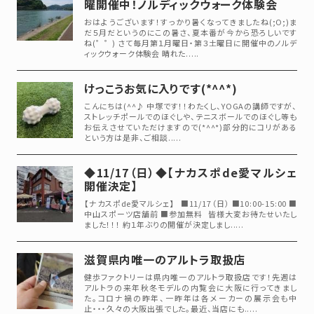
曜開催中！ノルディックウォーク体験会
おはようございます！すっかり暑くなってきましたね(;O;)ま
だ５月だというのにこの暑さ、夏本番が今から恐ろしいです
ね(゜゜) さて毎月第１月曜日・第３土曜日に開催中のノルデ
ィックウォーク体験会 晴れた.....
けっこうお気に入りです(*^^*)
こんにちは(^^♪ 中塚です！！わたくし、YOGAの講師ですが、
ストレッチポールでのほぐしや、テニスボールでのほぐし等も
お伝えさせていただけますので(*^^*)部分的にコリがある
という方は是非、ご相談.....
◆11/17（日）◆【ナカスポde愛マルシェ
開催決定】
【ナカスポde愛マルシェ】 ■11/17（日） ■10:00-15:00 ■
中山スポーツ店舗前 ■参加無料 皆様大変お待たせいたし
ました！！！ 約１年ぶりの開催が決定しまし.....
滋賀県内唯一のアルトラ取扱店
健歩ファクトリーは県内唯一のアルトラ取扱店です！先週は
アルトラの来年秋冬モデルの内覧会に大阪に行ってきまし
た。コロナ禍の昨年、一昨年は各メーカーの展示会も中
止・・・久々の大阪出張でした。最近、当店にも.....