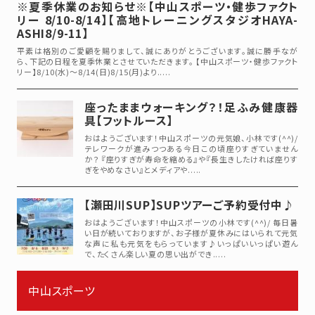
※夏季休業のお知らせ※【中山スポーツ・健歩ファクト
リー 8/10-8/14】【高地トレーニングスタジオHAYA-
ASHI8/9-11】
平素は格別のご愛顧を賜りまして、誠にありがとうございます。誠に勝手なが
ら、下記の日程を夏季休業とさせていただきます。 【中山スポーツ・健歩ファクト
リー】8/10(水)～8/14(日)8/15(月)より.....
座ったままウォーキング？！足ふみ健康器
具【フットルース】
おはようございます！中山スポーツの元気娘、小林です(^^)/
テレワークが進みつつある今日この頃座りすぎていません
か？ 『座りすぎが寿命を縮める』や『長生きしたければ座りす
ぎをやめなさい』とメディアや.....
【瀬田川SUP】SUPツアーご予約受付中♪
おはようございます！中山スポーツの小林です(^^)/ 毎日暑
い日が続いておりますが、お子様が夏休みにはいられて元気
な声に私も元気をもらっています♪いっぱいいっぱい遊ん
で、たくさん楽しい夏の思い出ができ.....
中山スポーツ