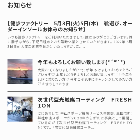
お知らせ
【健歩ファクトリー 5月3日(火)5日(木) 靴選び、オー
ダーインソールお休みのお知らせ】
いつも健歩ファクトリーをご利用いただきまして、誠にありがとうございます。誠
に勝手ながら、下記日程のとおり臨時休業とさせていただきます。 2022年 5月
3日 5日 大変ご迷惑をおかけいたしますが、ご.....
今年もよろしくお願い致します(*´꒳`*)
大変おそくなりましたが(^^;; 新年あけましておめでとうご
ざいます♡ 本年もどうぞよろしくお願い致します！！！ 今年も
SUPに乗りたい方♡ 今年こそSUPにチャレンジしてみたい方
♡ おまちしておりま.....
次世代型光触媒コーティング ＦＲＥＳＨ
ＩＯＮ
はじめまして！中山スポーツ抗菌サービス事業部、生田です！
弊社中山スポーツが２０２０年から新たに事業として展開し
ているのが 【次世代型光触媒コーティング ＦＲＥＳＨＩＯ
Ｎ】です。 「次世代型光触媒コーテ.....