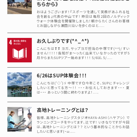
ちらから》
おはようございます！『スポーツを通して笑顔があふれる社
会を創る』代表の中山です！ 昨日は毎月２回のノルディック
ウォーク体験会を開催致しました！朝からたくさんのお客様
とお話しながら瀬田川沿いを歩くのはと.....
お久しぶりです(*^_^*)
こんにちは❣❣ ヨガ、サップヨガ担当の中塚です(^^)/ すい
ません！！！！！告知がま～ったく出来ていなかったのですが5
月からまたSUPツアー始めます！！！ 5/6㈯、5/.....
6/26はSUP体験会！！！
こんにちは(‘◇’)ゞ 中塚です💞今年こそ、SUPにチャレンジ
したいと思ってる方～！！ ・・・お伝えしておきます・・・ 夏
は・・・ あっという間に終わりますよ！.....
高地トレーニングとは？
皆様、高地トレーニングスタジオHAYA-ASHI（ハヤアシ） で
ランニングコーチをやってます、辻です！ いきなりですが今回
は、高地トレーニングとは？？ という基本的なことからお話
したいと思います(・ω.....