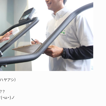
（ハヤアシ）
？？
・ω・)ノ