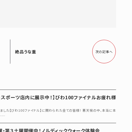
絶品うな重
次の記事へ
山スポーツ店内に展示中！】びわ100ファイナルお疲れ様
されました【びわ100ファイナル】に関わられた全ての皆様！ 悪天候の中、本当に本
...
月曜・第３土曜開催中！ノルディックウォーク体験会