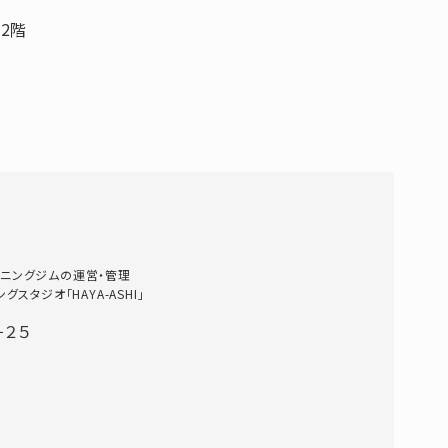
2階
ニングジムの運営・管理
タジオ「HAYA-ASHI」
−２５